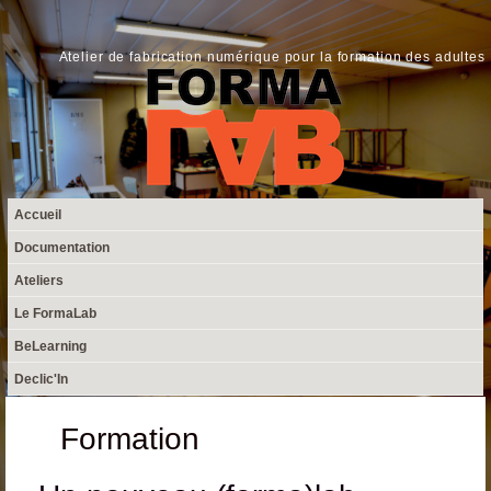
Aller au contenu principal
FormaLab
Atelier de fabrication numérique pour la formation des adultes
Menu principal
Accueil
Documentation
Ateliers
Le FormaLab
BeLearning
Declic'In
Formation