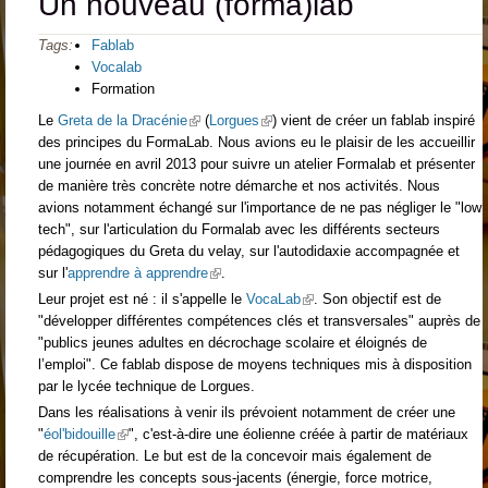
Un nouveau (forma)lab
Tags:
Fablab
Vocalab
Formation
Le
Greta de la Dracénie
(link is external)
(
Lorgues
(link is external)
) vient de créer un fablab inspiré
des principes du FormaLab. Nous avions eu le plaisir de les accueillir
une journée en avril 2013 pour suivre un atelier Formalab et présenter
de manière très concrète notre démarche et nos activités. Nous
avions notamment échangé sur l'importance de ne pas négliger le "low
tech", sur l'articulation du Formalab avec les différents secteurs
pédagogiques du Greta du velay, sur l'autodidaxie accompagnée et
sur l'
apprendre à apprendre
(link is external)
.
Leur projet est né : il s'appelle le
VocaLab
(link is external)
. Son objectif est de
"développer différentes compétences clés et transversales" auprès de
"publics jeunes adultes en décrochage scolaire et éloignés de
l’emploi". Ce fablab dispose de moyens techniques mis à disposition
par le lycée technique de Lorgues.
Dans les réalisations à venir ils prévoient notamment de créer une
"
éol'bidouille
(link is external)
", c'est-à-dire une éolienne créée à partir de matériaux
de récupération. Le but est de la concevoir mais également de
comprendre les concepts sous-jacents (énergie, force motrice,